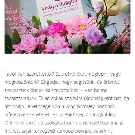
Távol van szeretteitől? Szeretné őket meglepni, vagy
megköszönteni? Engedje, hogy segítsünk, és örömet
szerezzünk önnek és szeretteinek – van benne
tapasztalatunk. Talán sokak számára újdonságként hat, ha
azt hallja, lehetősége van a világ bármely pontjáról
kifejeznie szeretetét. Ez a lehetőség a virágküldés.
Online virágküldő szolgáltatásunk a nemzetközi kínálat
mellett saját tervezésű kompozícióknak, valamint