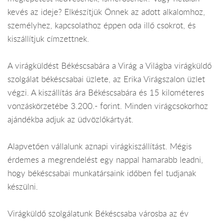
kevés az ideje? Elkészítjük Önnek az adott alkalomhoz,
személyhez, kapcsolathoz éppen oda illő csokrot, és
kiszállítjuk címzettnek.
A virágküldést Békéscsabára a Virág a Világba virágküldő
szolgálat békéscsabai üzlete, az Erika Virágszalon üzlet
végzi. A kiszállítás ára Békéscsabára és 15 kilométeres
vonzáskörzetébe 3.200.- forint. Minden virágcsokorhoz
ajándékba adjuk az üdvözlőkártyát.
Alapvetően vállalunk aznapi virágkiszállítást. Mégis
érdemes a megrendelést egy nappal hamarabb leadni,
hogy békéscsabai munkatársaink időben fel tudjanak
készülni.
Virágküldő szolgálatunk Békéscsaba városba az év