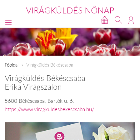
VIRÁGKÜLDÉS NŐNAP
Főoldal
Virágküldés Békéscsaba
Virágküldés Békéscsaba
Erika Virágszalon
5600 Békéscsaba, Bartók u. 6.
https://www.viragkuldesbekescsaba.hu/