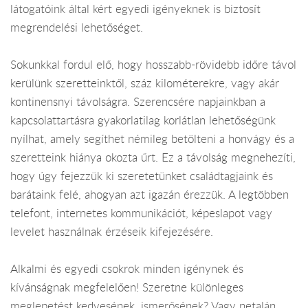
látogatóink által kért egyedi igényeknek is biztosít
megrendelési lehetőséget.
Sokunkkal fordul elő, hogy hosszabb-rövidebb időre távol
kerülünk szeretteinktől, száz kilométerekre, vagy akár
kontinensnyi távolságra. Szerencsére napjainkban a
kapcsolattartásra gyakorlatilag korlátlan lehetőségünk
nyílhat, amely segíthet némileg betölteni a honvágy és a
szeretteink hiánya okozta űrt. Ez a távolság megnehezíti,
hogy úgy fejezzük ki szeretetünket családtagjaink és
barátaink felé, ahogyan azt igazán érezzük. A legtöbben
telefont, internetes kommunikációt, képeslapot vagy
levelet használnak érzéseik kifejezésére.
Alkalmi és egyedi csokrok minden igénynek és
kívánságnak megfelelően! Szeretne különleges
meglepetést kedvesének, ismerősének? Vagy netalán