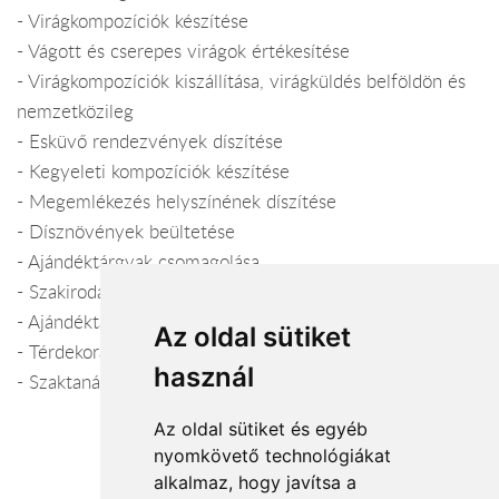
- Virágkompozíciók készítése
- Vágott és cserepes virágok értékesítése
- Virágkompozíciók kiszállítása, virágküldés belföldön és
nemzetközileg
- Esküvő rendezvények díszítése
- Kegyeleti kompozíciók készítése
- Megemlékezés helyszínének díszítése
- Dísznövények beültetése
- Ajándéktárgyak csomagolása
- Szakirodalom értékesítése
- Ajándéktárgyak, kiegészítők forgalmazása
Az oldal sütiket
- Térdekoráció
használ
- Szaktanácsadás
Az oldal sütiket és egyéb
nyomkövető technológiákat
alkalmaz, hogy javítsa a