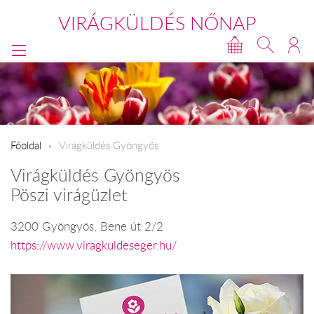
VIRÁGKÜLDÉS NŐNAP
Főoldal
Virágküldés Gyöngyös
Virágküldés Gyöngyös
Pöszi virágüzlet
3200 Gyöngyös, Bene út 2/2
https://www.viragkuldeseger.hu/