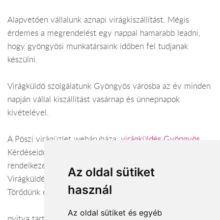
Alapvetően vállalunk aznapi virágkiszállítást. Mégis
érdemes a megrendelést egy nappal hamarabb leadni,
hogy gyöngyösi munkatársaink időben fel tudjanak
készülni.
Virágküldő szolgálatunk Gyöngyös városba az év minden
napján vállal kiszállítást vasárnap és ünnepnapok
kivételével.
A Pöszi virágüzlet webáruháza:
virágküldés Gyöngyös
Kérdéseiddel kapcsolatban örömmel állunk
rendelkezésedre.
Az oldal sütiket
Virágküldés Gyöngyös
használ
Törődünk egymással
Az oldal sütiket és egyéb
nyitva tartás: minden nap: 8:00 – 17:00