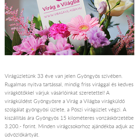
Virágüzletünk 33 éve van jelen Gyöngyös szívében.
Rugalmas nyitva tartással, mindig friss virággal és kedves
virágkötőkkel várjuk vásárlóinkat szeretettel! A
virágküldést Gyöngyösre a Virág a Világba virágküldő
szolgálat gyöngyösi üzlete, a Pöszi virágüzlet végzi. A
kiszállítás ára Gyöngyös 15 kilométeres vonzáskörzetébe
3.200.- forint. Minden virágcsokorhoz ajándékba adjuk az
üdvözlőkártyát.