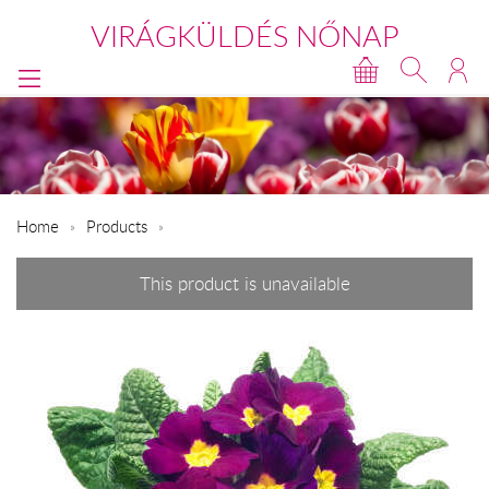
VIRÁGKÜLDÉS NŐNAP
Home
Products
This product is unavailable