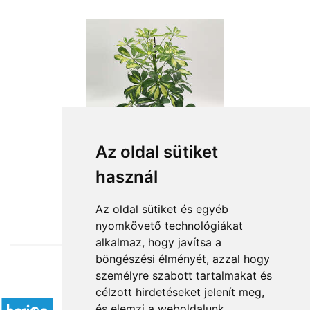
Az oldal sütiket
használ
from HUF11,280
Az oldal sütiket és egyéb
nyomkövető technológiákat
alkalmaz, hogy javítsa a
böngészési élményét, azzal hogy
személyre szabott tartalmakat és
Accepted payment methods
célzott hirdetéseket jelenít meg,
és elemzi a weboldalunk