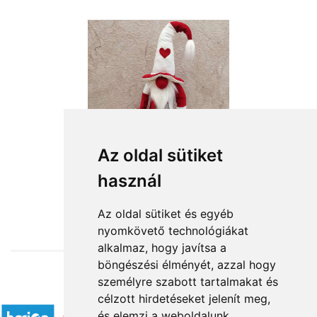
Az oldal sütiket
használ
from HUF19,600
Az oldal sütiket és egyéb
nyomkövető technológiákat
alkalmaz, hogy javítsa a
böngészési élményét, azzal hogy
személyre szabott tartalmakat és
Accepted payment methods
célzott hirdetéseket jelenít meg,
és elemzi a weboldalunk