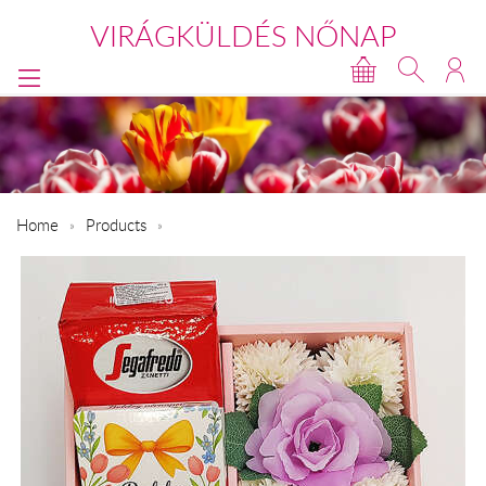
VIRÁGKÜLDÉS NŐNAP
Home
Products