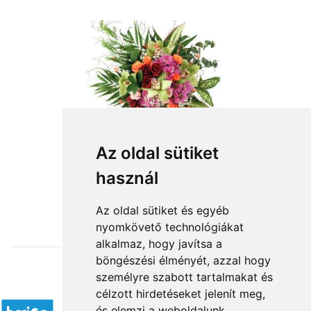
Az oldal sütiket
használ
from HUF24,000
Az oldal sütiket és egyéb
nyomkövető technológiákat
alkalmaz, hogy javítsa a
böngészési élményét, azzal hogy
személyre szabott tartalmakat és
Accepted payment methods
célzott hirdetéseket jelenít meg,
és elemzi a weboldalunk