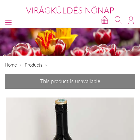
VIRÁGKÜLDÉS NŐNAP
Home
Products
This product is unavailable