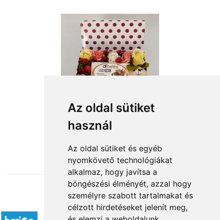
Az oldal sütiket
használ
from HUF15,584
Az oldal sütiket és egyéb
nyomkövető technológiákat
alkalmaz, hogy javítsa a
böngészési élményét, azzal hogy
személyre szabott tartalmakat és
Accepted payment methods
célzott hirdetéseket jelenít meg,
és elemzi a weboldalunk