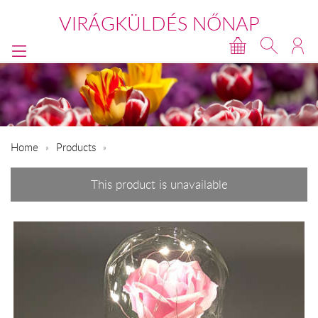
VIRÁGKÜLDÉS NŐNAP
Home
Products
This product is unavailable