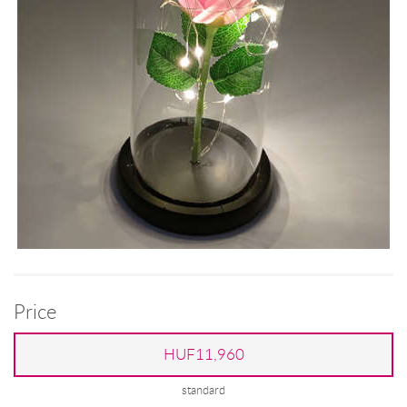
Price
HUF11,960
standard