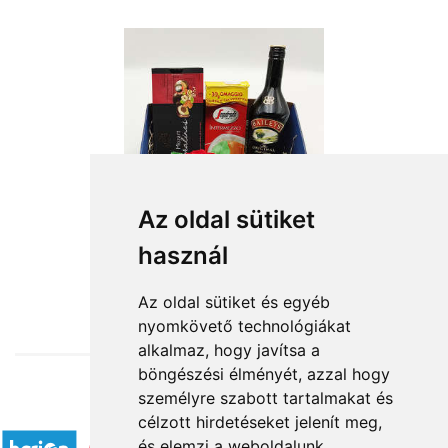
Az oldal sütiket
használ
from HUF21,320
Az oldal sütiket és egyéb
nyomkövető technológiákat
alkalmaz, hogy javítsa a
böngészési élményét, azzal hogy
személyre szabott tartalmakat és
Accepted payment methods
célzott hirdetéseket jelenít meg,
és elemzi a weboldalunk