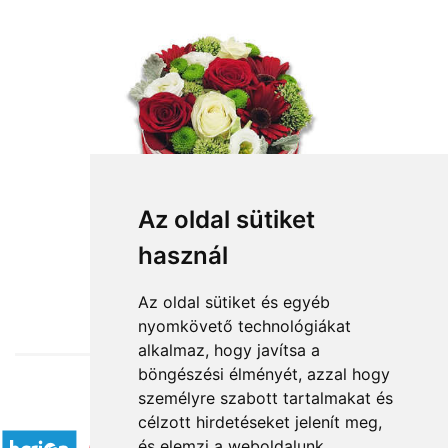
Az oldal sütiket
használ
from HUF28,750
Az oldal sütiket és egyéb
nyomkövető technológiákat
alkalmaz, hogy javítsa a
böngészési élményét, azzal hogy
személyre szabott tartalmakat és
Accepted payment methods
célzott hirdetéseket jelenít meg,
és elemzi a weboldalunk