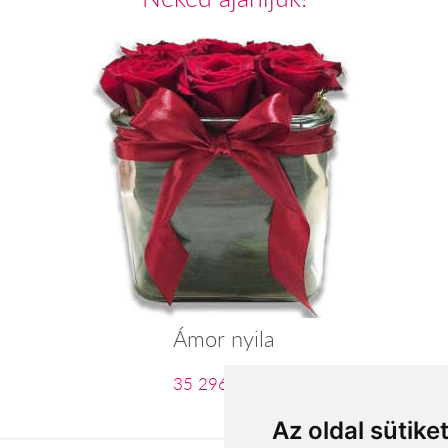
Ámor nyila
35 296 Ft-tól
Az oldal sütike