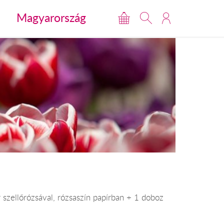
Magyarország
r szellőrózsával, rózsaszín papírban + 1 doboz