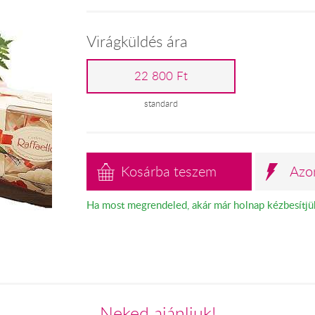
Virágküldés ára
22 800 Ft
standard
Kosárba teszem
Azo
Ha most megrendeled, akár már holnap kézbesítjü
Neked ajánljuk!