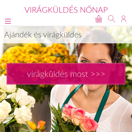
VIRÁGKÜLDÉS NŐNAP
Ajándék és virágküldés
virágküldés most >>>