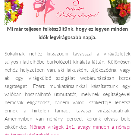
Mi már teljesen felkészültünk, hogy ez legyen minden
idők legvirágosabb napja.
Sokaknak nehéz kiigazodni tavasszal a virágüzletek
súlyos illatfelhőbe burkolózott kínálata láttán. Különösen
nehéz helyzetben van, aki laikusként tájékozódna, vagy
aki egy virágküldő szolgálat webáruházában keres
segítséget. Ezért munkatársainkkal készítettünk egy
valóban használható útmutatót, melynek segítségével
nemcsak eligazodsz, hanem valódi szakértője lehetsz
ennek a hirtelen támadt tavaszi virágáradatnak.
Amennyiben van néhány perced, kérünk olvass bele
cikkünkbe.
Nőnapi virágok 1x1, avagy minden a nőnapi
és tavaszi virágokról >>>