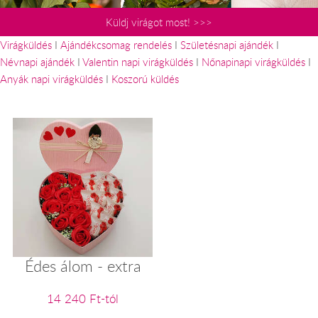
Küldj virágot most! >>>
Virágküldés
I
Ajándékcsomag rendelés
I
Születésnapi ajándék
I
Névnapi ajándék
I
Valentin napi virágküldés
I
Nőnapinapi virágküldés
I
Anyák napi virágküldés
I
Koszorú küldés
Édes álom - extra
14 240 Ft-tól