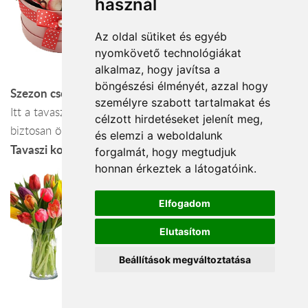
használ
Az oldal sütiket és egyéb
nyomkövető technológiákat
alkalmaz, hogy javítsa a
böngészési élményét, azzal hogy
Szezon csokrok, cserepesek:
személyre szabott tartalmakat és
Itt a tavasz, használd ki! Hacsak nem allergiás a címzett,
célzott hirdetéseket jelenít meg,
biztosan örülni fog egy tavaszi csokornak!
és elemzi a weboldalunk
Tavaszi kompozíciók
forgalmát, hogy megtudjuk
honnan érkeztek a látogatóink.
Elfogadom
Elutasítom
Beállítások megváltoztatása