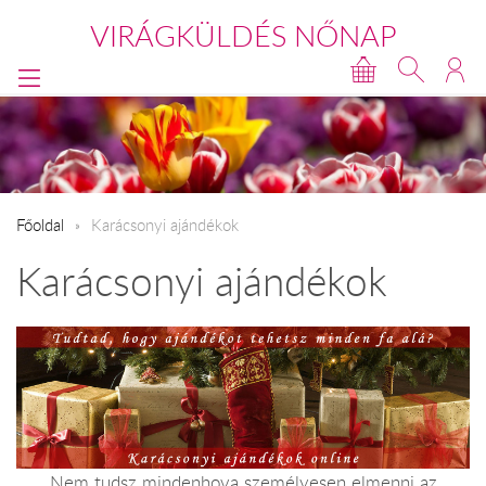
VIRÁGKÜLDÉS NŐNAP
Főoldal
Karácsonyi ajándékok
Karácsonyi ajándékok
Nem tudsz mindenhova személyesen elmenni az