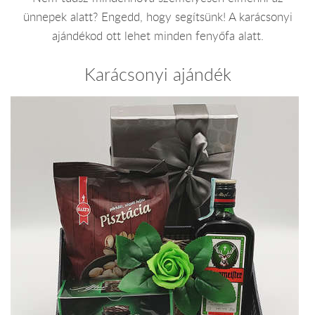
ünnepek alatt? Engedd, hogy segítsünk! A karácsonyi
ajándékod ott lehet minden fenyőfa alatt.
Karácsonyi ajándék