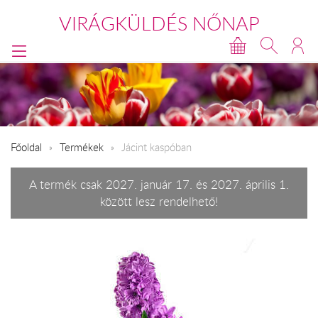
VIRÁGKÜLDÉS NŐNAP
Főoldal
Termékek
Jácint kaspóban
A termék csak 2027. január 17. és 2027. április 1.
között lesz rendelhető!