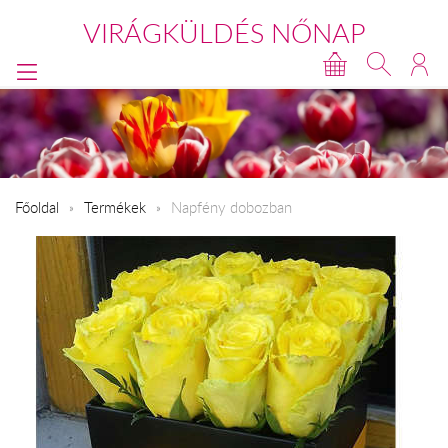
VIRÁGKÜLDÉS NŐNAP
Főoldal
Termékek
Napfény dobozban