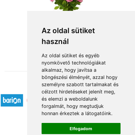
Az oldal sütiket
Szálas virágok: rózsaszín rózsa
használ
3 880 Ft-tól
Az oldal sütiket és egyéb
nyomkövető technológiákat
alkalmaz, hogy javítsa a
böngészési élményét, azzal hogy
személyre szabott tartalmakat és
Elfogadott fizetési módok
célzott hirdetéseket jelenít meg,
és elemzi a weboldalunk
forgalmát, hogy megtudjuk
honnan érkeztek a látogatóink.
Elfogadom
Á.SZ.F.