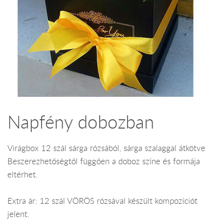
Napfény dobozban
Virágbox 12 szál sárga rózsából, sárga szalaggal átkötve
Beszerezhetőségtől függően a doboz színe és formája
eltérhet.
Extra ár: 12 szál VÖRÖS rózsával készült kompozíciót
jelent.