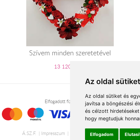
Szívem minden szeretetével
13 120 Ft-tól
Az oldal sütike
Az oldal sütiket és e
Elfogadott fizetési módok
javítsa a böngészési é
és célzott hirdetéseket
hogy megtudjuk honnan
Á.SZ.F.
Impresszum
Adatkezelési tájékoztató
Elfogadom
Elutas