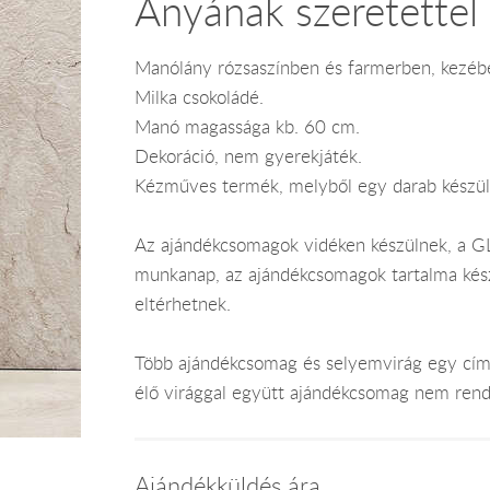
Anyának szeretettel
Manólány rózsaszínben és farmerben, kezébe
Milka csokoládé.
Manó magassága kb. 60 cm.
Dekoráció, nem gyerekjáték.
Kézműves termék, melyből egy darab készül
Az ajándékcsomagok vidéken készülnek, a GLS
munkanap, az ajándékcsomagok tartalma kész
eltérhetnek.
Több ajándékcsomag és selyemvirág egy címr
élő virággal együtt ajándékcsomag nem rend
Ajándékküldés ára