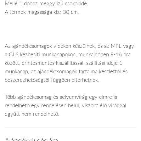
Mellé 1 doboz meggy ízű csokoládé.
A termék magassága kb.: 30 cm.
Az ajándékcsomagok vidéken készülnek, és az MPL vagy
a GLS kézbesíti munkanapokon, munkaidőben 8-16 óra
között, érintésmentes kiszállítással, szállítási ideje 1
munkanap, az ajándékcsomagok tartalma készlettől és
beszerezhetőségtől függően eltérhetnek.
Több ajándékcsomag és selyemvirág egy címre is
rendelhető egy rendelésen belül, viszont élő virággal
együtt nem rendelhető.
Ajándékküldés ára