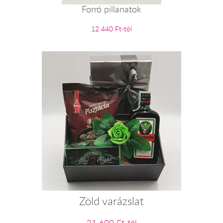
Forró pillanatok
12 440 Ft-tól
Zöld varázslat