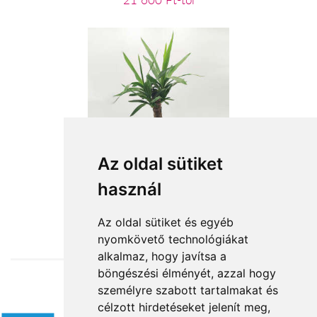
21 600 Ft-tól
Az oldal sütiket
Cserepes Yucca
használ
13 600 Ft-tól
Az oldal sütiket és egyéb
nyomkövető technológiákat
alkalmaz, hogy javítsa a
böngészési élményét, azzal hogy
személyre szabott tartalmakat és
Elfogadott fizetési módok
célzott hirdetéseket jelenít meg,