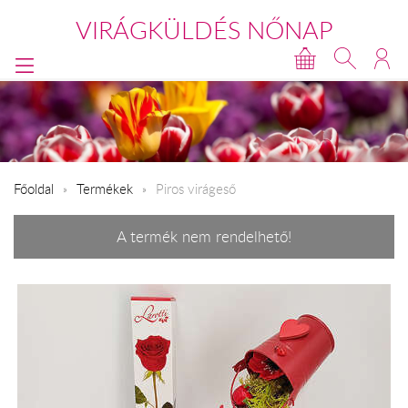
VIRÁGKÜLDÉS NŐNAP
Főoldal
Termékek
Piros virágeső
A termék nem rendelhető!