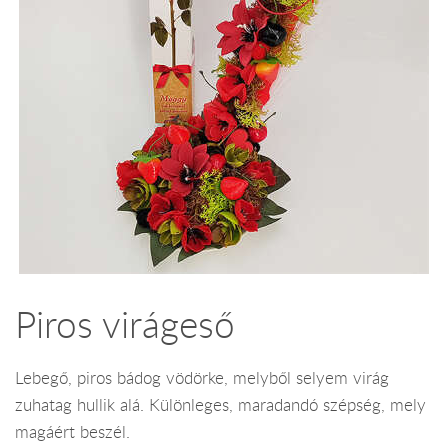
Piros virágeső
Lebegő, piros bádog vödörke, melyből selyem virág
zuhatag hullik alá. Különleges, maradandó szépség, mely
magáért beszél.