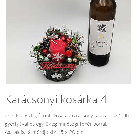
Karácsonyi kosárka 4
Zöld kis ovális, fonott kosaras karácsonyi asztaldísz 1 db
gyertyával és egy üveg minőségi fehér borral.
Asztaldísz átmérője kb: 15 x 20 cm.