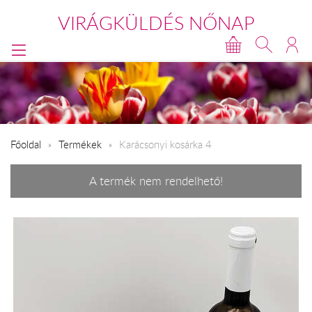
VIRÁGKÜLDÉS NŐNAP
Főoldal
Termékek
Karácsonyi kosárka 4
A termék nem rendelhető!