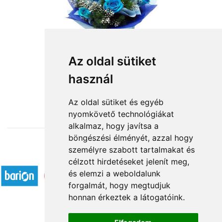
Az oldal sütiket
Kék ég
használ
32 000 Ft-tól
Az oldal sütiket és egyéb
nyomkövető technológiákat
alkalmaz, hogy javítsa a
böngészési élményét, azzal hogy
személyre szabott tartalmakat és
Elfogadott fizetési módok
célzott hirdetéseket jelenít meg,
és elemzi a weboldalunk
forgalmát, hogy megtudjuk
honnan érkeztek a látogatóink.