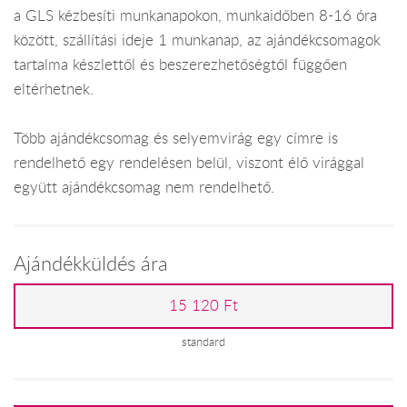
a GLS kézbesíti munkanapokon, munkaidőben 8-16 óra
között, szállítási ideje 1 munkanap, az ajándékcsomagok
tartalma készlettől és beszerezhetőségtől függően
eltérhetnek.
Több ajándékcsomag és selyemvirág egy címre is
rendelhető egy rendelésen belül, viszont élő virággal
együtt ajándékcsomag nem rendelhető.
Ajándékküldés ára
15 120 Ft
standard