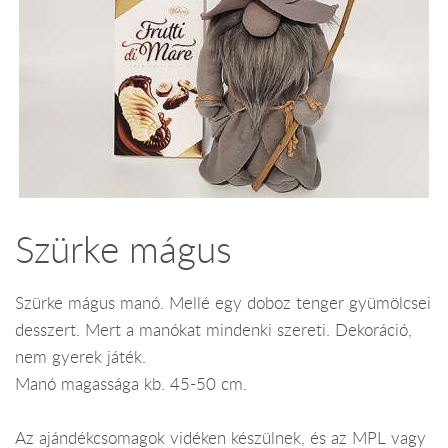
Szürke mágus
Szürke mágus manó. Mellé egy doboz tenger gyümölcsei
desszert. Mert a manókat mindenki szereti. Dekoráció,
nem gyerek játék.
Manó magassága kb. 45-50 cm.
Az ajándékcsomagok vidéken készülnek, és az MPL vagy