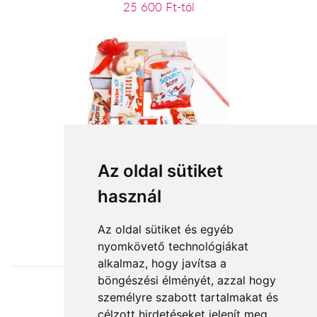
25 600 Ft-tól
Az oldal sütiket
Kinder csoki ajándékcsomag
használ
11 720 Ft-tól
Az oldal sütiket és egyéb
nyomkövető technológiákat
alkalmaz, hogy javítsa a
böngészési élményét, azzal hogy
személyre szabott tartalmakat és
Elfogadott fizetési módok
célzott hirdetéseket jelenít meg,