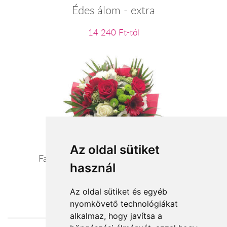
Édes álom - extra
14 240 Ft-tól
Az oldal sütiket
Fantázia - vörös/pasztell szezoncsokor
használ
24 400 Ft-tól
Az oldal sütiket és egyéb
nyomkövető technológiákat
alkalmaz, hogy javítsa a