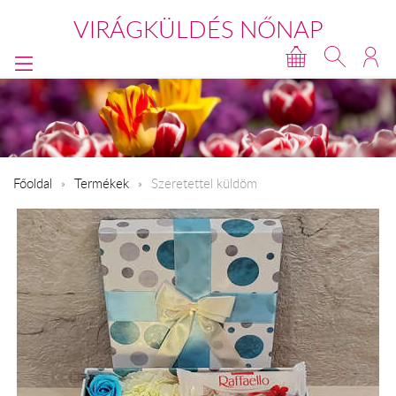
VIRÁGKÜLDÉS NŐNAP
Főoldal
Termékek
Szeretettel küldöm