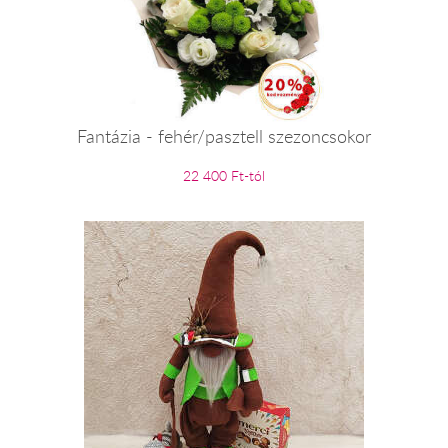
Fantázia - fehér/pasztell szezoncsokor
22 400 Ft-tól