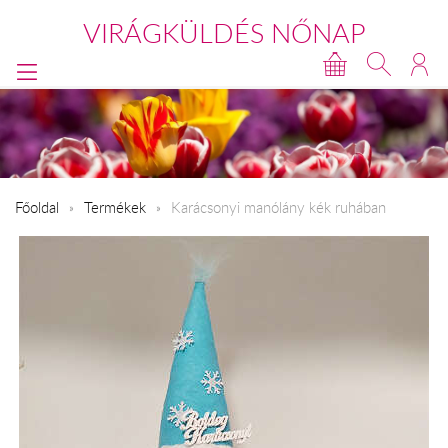
VIRÁGKÜLDÉS NŐNAP
Főoldal
Termékek
Karácsonyi manólány kék ruhában