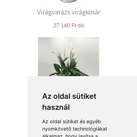
Virágvarázs virágkosár
27 160 Ft-tól
Az oldal sütiket
Cserepes vitorlavirág
használ
15 524 Ft-tól
Az oldal sütiket és egyéb
nyomkövető technológiákat
alkalmaz, hogy javítsa a