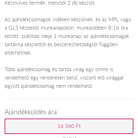
Kézműves termék, melyből 2 db készült.
Az ajándékcsomagok vidéken készülnek, és az MPL vagy
a GLS kézbesíti munkanapokon, munkaidőben 8-16 óra
között, szállítási ideje 1 munkanap, az ajándékcsomagok
tartalma készlettől és beszerezhetőségtől függően
eltérhetnek.
Több ajándékcsomag és tartós virág egy címre is
rendelhető egy rendelésen belül, viszont élő virággal
együtt ajándékcsomag nem rendelhető.
Ajándékküldés ára
16 360 Ft