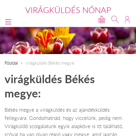
VIRÁGKÜLDÉS NŐNAP
Főoldal
virágküldés Békés megye
virágküldés Békés
megye:
Békés megye a virágküldés és az ajándékküldés
fellegvára. Gondolhatnád, hogy viccelünk, pedig nem.
Virágküldő szolgálatunk egyik alapköve is itt található,
szóval ha van olyan régió vagy megye, amit igazán