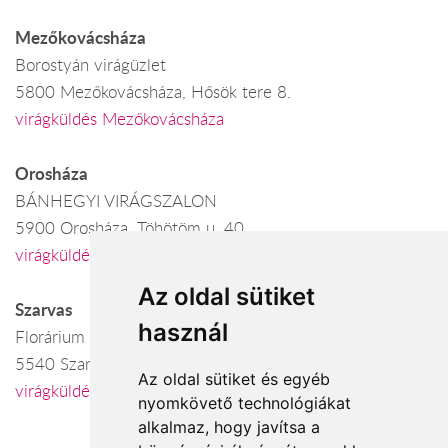
Mezőkovácsháza
Borostyán virágüzlet
5800 Mezőkovácsháza, Hősök tere 8.
virágküldés Mezőkovácsháza
Orosháza
BÁNHEGYI VIRÁGSZALON
5900 Orosháza, Töhötöm u. 40.
virágküldés Orosháza
Az oldal sütiket
Szarvas
használ
Florárium
5540 Szarvas, Lehel u. 3-5.
Az oldal sütiket és egyéb
virágküldés Szarvas
nyomkövető technológiákat
alkalmaz, hogy javítsa a