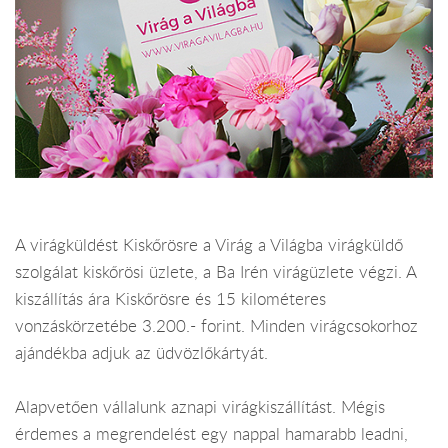
A virágküldést Kiskőrösre a Virág a Világba virágküldő
szolgálat kiskőrösi üzlete, a Ba Irén virágüzlete végzi. A
kiszállítás ára Kiskőrösre és 15 kilométeres
vonzáskörzetébe 3.200.- forint. Minden virágcsokorhoz
ajándékba adjuk az üdvözlőkártyát.
Alapvetően vállalunk aznapi virágkiszállítást. Mégis
érdemes a megrendelést egy nappal hamarabb leadni,