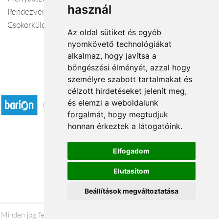
használ
Rendezvények Dekorálása, Kegyeleti Díszek, Koszorú,
Csokorküldés
Az oldal sütiket és egyéb
nyomkövető technológiákat
alkalmaz, hogy javítsa a
böngészési élményét, azzal hogy
személyre szabott tartalmakat és
Elfogadott fizetési módok
célzott hirdetéseket jelenít meg,
és elemzi a weboldalunk
forgalmát, hogy megtudjuk
honnan érkeztek a látogatóink.
Elfogadom
Á.SZ.F.
Elutasítom
Impresszum
Adatkezelési tájékoztató
Beállítások megváltoztatása
Minden jog fenntartva © 2026 |
+36 20 488-8362
| www.nonapi.hu