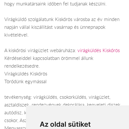
hogy munkatársaink időben fel tudjanak készülni.
Virágküldő szolgálatunk Kiskőrös városba az év minden
napján vállal kiszállítást vasárnap és ünnepnapok
kivételével.
A kiskőrösi virágüzlet webáruháza:
virágküldés Kiskőrös
Kérdéseiddel kapcsolatban örömmel állunk
rendelkezésedre.
Virágküldés Kiskőrös
Törődünk egymással
tevékenység: virágküldés, csokorküldés, virágüzlet,
asztaldíszek, rendezvények dekorálása, kegyeleti díszek,
autódísz, koszorúk, virágfutár, dekoráció, menyasszonyi
csokor, Asztaldíszek, Dekoráció, Virágküldés,
Az oldal sütiket
Menyasszonyi csokor, Autódísz, Virágfutár,