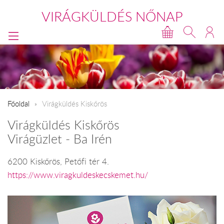
VIRÁGKÜLDÉS NŐNAP
Főoldal
Virágküldés Kiskőrös
Virágküldés Kiskőrös
Virágüzlet - Ba Irén
6200 Kiskőrös, Petőfi tér 4.
https://www.viragkuldeskecskemet.hu/