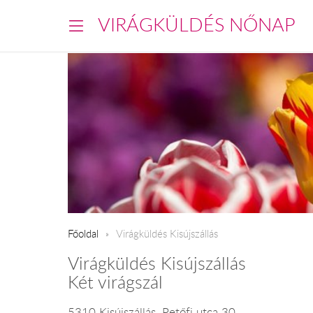
VIRÁGKÜLDÉS NŐNAP
Főoldal
Virágküldés Kisújszállás
Virágküldés Kisújszállás
Két virágszál
5310 Kisújszállás, Petőfi utca 30.