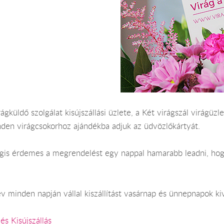
ágküldő szolgálat kisújszállási üzlete, a Két virágszál virágüzlet
nden virágcsokorhoz ajándékba adjuk az üdvözlőkártyát.
Mégis érdemes a megrendelést egy nappal hamarabb leadni, hogy
év minden napján vállal kiszállítást vasárnap és ünnepnapok ki
és Kisújszállás