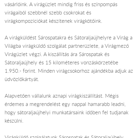
vásárlóink. A virágüzlet mindig friss és színpompás
virágaiból szebbnél szebb csokrokat és
virágkompozíciókat készítenek virágkötőink.
A virágküldést Sárospatakra és Sátoraljaújhelyre a Virág a
Világba virágküldő szolgálat partnerüzlete, a Virágmező
Virágüzlet végzi. A kiszállítás ára Sárospatak és
Sátoraljaújhely és 15 kilométeres vonzáskörzetébe
1.950.- forint. Minden virágcsokorhoz ajándékba adjuk az
üdvözlőkártyát.
Alapvetően vállalunk aznapi virágkiszállítást. Mégis
érdemes a megrendelést egy nappal hamarabb leadni,
hogy sátoraljaújhelyi munkatársaink időben fel tudjanak
készülni.
Virágküldő szolgálatunk Sárospatak és Sátoraljaújhely