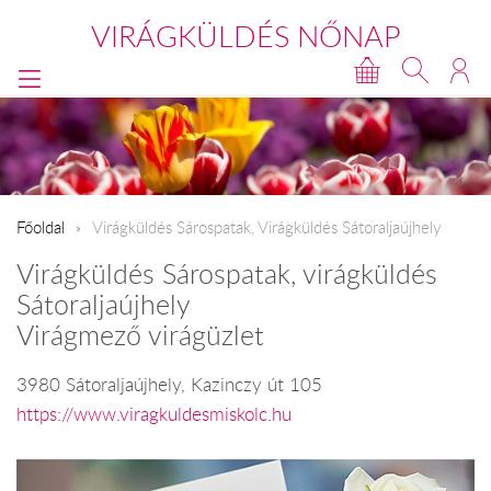
VIRÁGKÜLDÉS NŐNAP
Főoldal
Virágküldés Sárospatak, Virágküldés Sátoraljaújhely
Virágküldés Sárospatak, virágküldés
Sátoraljaújhely
Virágmező virágüzlet
3980 Sátoraljaújhely, Kazinczy út 105
https://www.viragkuldesmiskolc.hu