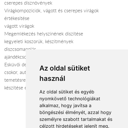
cserepes dísznövények
Virágkompozíciók, vágott és cserepes virágok
értékesítése
vágott virágok
Megemlékezés helyszínének díszítése
kegyeleti koszorúk, készítmények
díszcsomagolás
ajándékcsokrok
Esküvői dekorációk teljes kivitelezése: menyasszonyi
Az oldal sütiket
csokor, autódísz, koszorúslány és dobó csokor, kitűző.
használ
temetésre koszorúk, sírcsokrok, urna- és koporsódíszek
készítése és kiszállítása.
Az oldal sütiket és egyéb
nyomkövető technológiákat
alkalmaz, hogy javítsa a
böngészési élményét, azzal hogy
személyre szabott tartalmakat és
Elfogadott fizetési módok
célzott hirdetéseket jelenít meg,