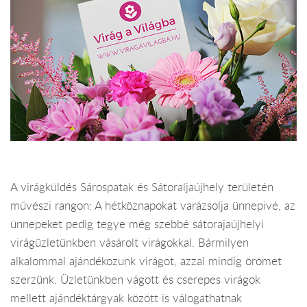
A virágküldés Sárospatak és Sátoraljaújhely területén
művészi rangon: A hétköznapokat varázsolja ünnepivé, az
ünnepeket pedig tegye még szebbé sátorajaújhelyi
virágüzletünkben vásárolt virágokkal. Bármilyen
alkalommal ajándékozunk virágot, azzal mindig örömet
szerzünk. Üzletünkben vágott és cserepes virágok
mellett ajándéktárgyak között is válogathatnak