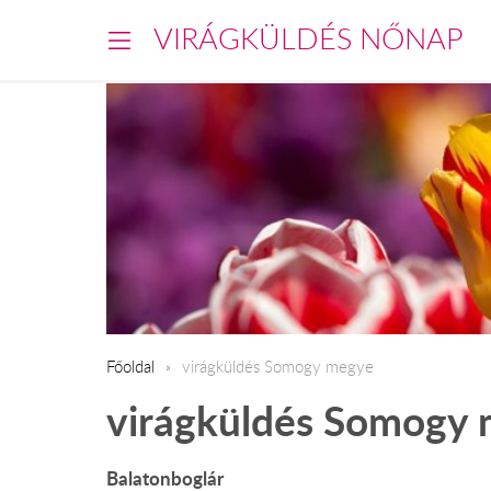
VIRÁGKÜLDÉS NŐNAP
Főoldal
virágküldés Somogy megye
virágküldés Somogy
Balatonboglár