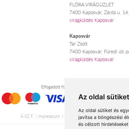
FLÓRA VIRÁGÜZLET
7400 Kaposvár, Zárda u. 14
virágküldés Kaposvár
Kaposvár
Tar Zsolt
7400 Kaposvár, Füredi úti p
virágküldés Kaposvár
Elfogadott fizetési módok
Az oldal sütike
Az oldal sütiket és e
Á.SZ.F.
Impresszum
Adatkezelési tájékoztató
javítsa a böngészési é
és célzott hirdetéseket