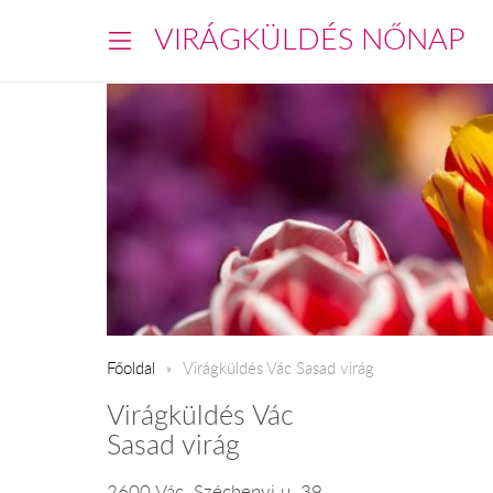
VIRÁGKÜLDÉS NŐNAP
Főoldal
Virágküldés Vác Sasad virág
Virágküldés Vác
Sasad virág
2600 Vác, Széchenyi u. 39.