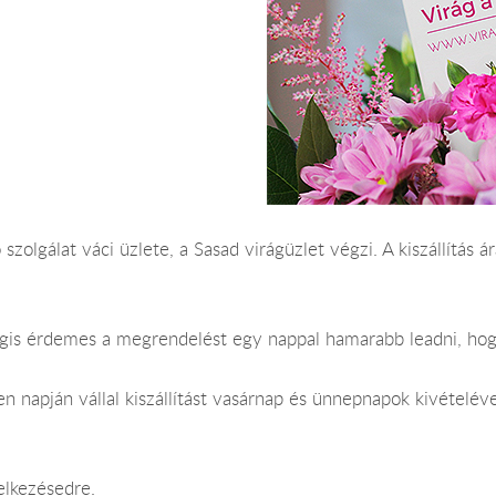
 szolgálat váci üzlete, a Sasad virágüzlet végzi. A kiszállítá
Mégis érdemes a megrendelést egy nappal hamarabb leadni, hog
 napján vállal kiszállítást vasárnap és ünnepnapok kivételéve
elkezésedre.