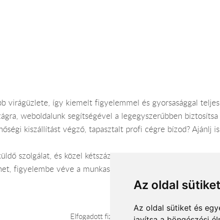
bb virágüzlete, így kiemelt figyelemmel és gyorsasággal teljes
ágra, weboldalunk segítségével a legegyszerűbben biztosíts
gi kiszállítást végző, tapasztalt profi cégre bízod? Ajánlj 
küldő szolgálat, és közel kétszáz virágbolt segítségével közvet
lhet, figyelembe véve a munkaszüneti napokat és a hétvégét.
Az oldal sütike
Az oldal sütiket és e
Elfogadott fizetési módok
javítsa a böngészési é