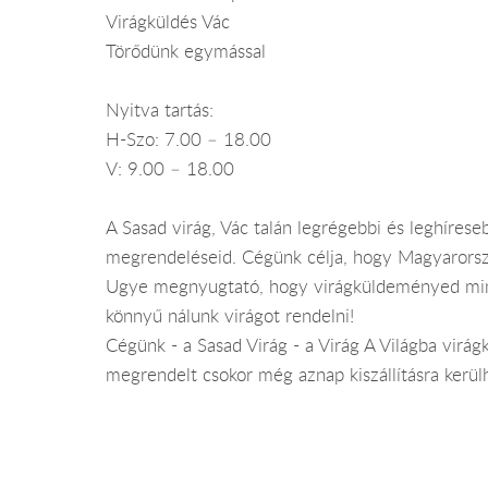
Virágküldés Vác
Törődünk egymással
Nyitva tartás:
H-Szo: 7.00 – 18.00
V: 9.00 – 18.00
A Sasad virág, Vác talán legrégebbi és leghírese
megrendeléseid. Cégünk célja, hogy Magyarorsz
Ugye megnyugtató, hogy virágküldeményed minősé
könnyű nálunk virágot rendelni!
Cégünk - a Sasad Virág - a Virág A Világba virág
megrendelt csokor még aznap kiszállításra kerü