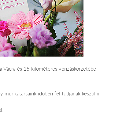
s ára Vácra és 15 kilométeres vonzáskörzetébe
y munkatársaink időben fel tudjanak készülni.
l.