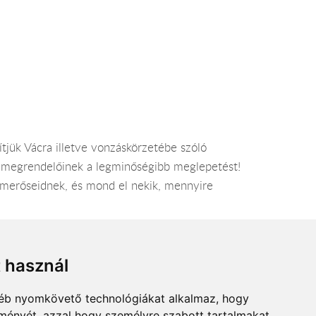
ítjük Vácra illetve vonzáskörzetébe szóló
a megrendelőinek a legminőségibb meglepetést!
ismerőseidnek, és mond el nekik, mennyire
íti a virágrendeléseket, ezért természetesen a
t használ
gyéb nyomkövető technológiákat alkalmaz, hogy
lményét, azzal hogy személyre szabott tartalmakat