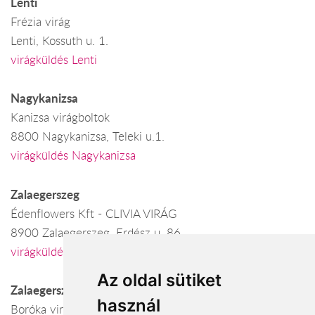
Lenti
Frézia virág
Lenti, Kossuth u. 1.
virágküldés Lenti
Nagykanizsa
Kanizsa virágboltok
8800 Nagykanizsa, Teleki u.1.
virágküldés Nagykanizsa
Zalaegerszeg
Édenflowers Kft - CLIVIA VIRÁG
8900 Zalaegerszeg, Erdész u. 86.
virágküldés Zalaegerszeg
Az oldal sütiket
Zalaegerszeg
használ
Boróka virág