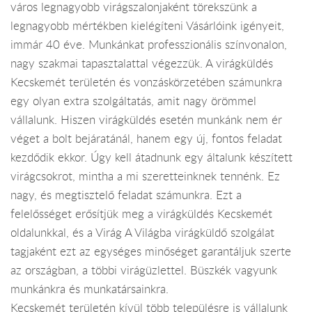
város legnagyobb virágszalonjaként törekszünk a
legnagyobb mértékben kielégíteni Vásárlóink igényeit,
immár 40 éve. Munkánkat professzionális színvonalon,
nagy szakmai tapasztalattal végezzük. A virágküldés
Kecskemét területén és vonzáskörzetében számunkra
egy olyan extra szolgáltatás, amit nagy örömmel
vállalunk. Hiszen virágküldés esetén munkánk nem ér
véget a bolt bejáratánál, hanem egy új, fontos feladat
kezdődik ekkor. Úgy kell átadnunk egy általunk készített
virágcsokrot, mintha a mi szeretteinknek tennénk. Ez
nagy, és megtisztelő feladat számunkra. Ezt a
felelősséget erősítjük meg a virágküldés Kecskemét
oldalunkkal, és a Virág A Világba virágküldő szolgálat
tagjaként ezt az egységes minőséget garantáljuk szerte
az országban, a többi virágüzlettel. Büszkék vagyunk
munkánkra és munkatársainkra.
Kecskemét területén kívül több településre is vállalunk