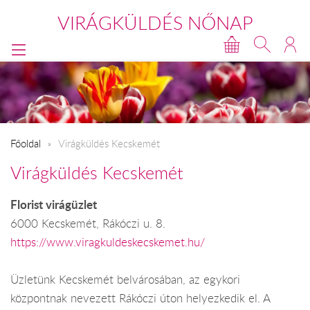
VIRÁGKÜLDÉS NŐNAP
Főoldal
Virágküldés Kecskemét
Virágküldés Kecskemét
Florist virágüzlet
6000 Kecskemét, Rákóczi u. 8.
https://www.viragkuldeskecskemet.hu/
Üzletünk Kecskemét belvárosában, az egykori
központnak nevezett Rákóczi úton helyezkedik el. A