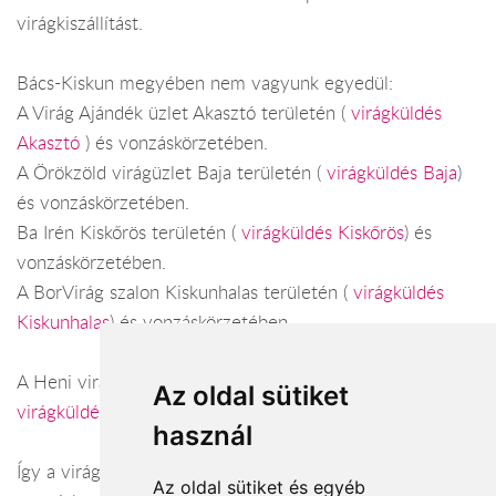
virágkiszállítást.
Bács-Kiskun megyében nem vagyunk egyedül:
A Virág Ajándék üzlet Akasztó területén (
virágküldés
Akasztó
) és vonzáskörzetében.
A Örökzöld virágüzlet Baja területén (
virágküldés Baja
)
és vonzáskörzetében.
Ba Irén Kiskőrös területén (
virágküldés Kiskőrös
) és
vonzáskörzetében.
A BorVirág szalon Kiskunhalas területén (
virágküldés
Kiskunhalas
) és vonzáskörzetében.
A Heni virágszalon Kiskunfélegyháza területén (
Az oldal sütiket
virágküldés Kiskunfélegyháza
) és vonzáskörzetében.
használ
Így a virágküldés Bács-Kiskun megye városaiban és azok
Az oldal sütiket és egyéb