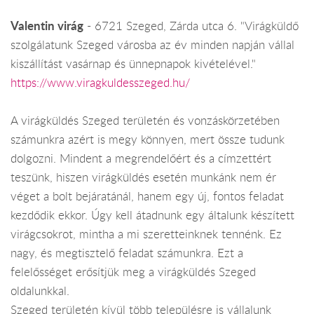
Valentin virág
- 6721 Szeged, Zárda utca 6. "Virágküldő
szolgálatunk Szeged városba az év minden napján vállal
kiszállítást vasárnap és ünnepnapok kivételével."
https://www.viragkuldesszeged.hu/
A virágküldés Szeged területén és vonzáskörzetében
számunkra azért is megy könnyen, mert össze tudunk
dolgozni. Mindent a megrendelőért és a címzettért
teszünk, hiszen virágküldés esetén munkánk nem ér
véget a bolt bejáratánál, hanem egy új, fontos feladat
kezdődik ekkor. Úgy kell átadnunk egy általunk készített
virágcsokrot, mintha a mi szeretteinknek tennénk. Ez
nagy, és megtisztelő feladat számunkra. Ezt a
felelősséget erősítjük meg a virágküldés Szeged
oldalunkkal.
Szeged területén kívül több településre is vállalunk