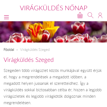
VIRÁGKÜLDÉS NŐNAP
Főoldal
Virágküldés Szeged
Virágküldés Szeged
Szegeden több virágüzlet közös munkájával együtt érjük
el, hogy a megrendelések a megadott időben, a
megadott helyen jussanak el szeretteidhez. Így a
virágküldés sokkal biztosabban célba ér, hiszen a legjobb
virágüzletek és legjobb virágkötők dolgoznak minden
megrendelésen.