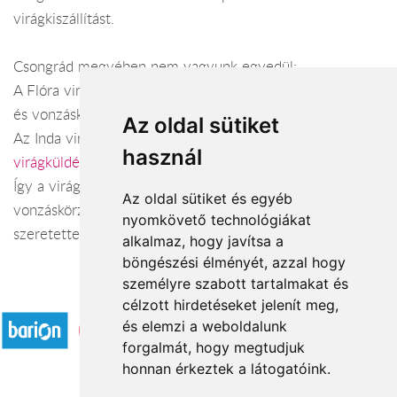
virágkiszállítást.
Csongrád megyében nem vagyunk egyedül:
A Flóra virág Csongrád területén (
virágküldés Csongrád
)
és vonzáskörzetében.
Az oldal sütiket
Az Inda virágüzlet Hódmezővásárhely területén (
használ
virágküldés Hódmezővásárhely
) és vonzáskörzetében.
Így a virágküldés Csongrád megye városaiban és azok
Az oldal sütiket és egyéb
vonzáskörzetében is gond nélkül megoldható. Várjuk
nyomkövető technológiákat
szeretettel webáruházunkban!
alkalmaz, hogy javítsa a
böngészési élményét, azzal hogy
személyre szabott tartalmakat és
Elfogadott fizetési módok
célzott hirdetéseket jelenít meg,
és elemzi a weboldalunk
forgalmát, hogy megtudjuk
honnan érkeztek a látogatóink.