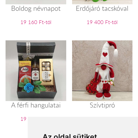
Boldog névnapot
Erdőjáró tacskóval
19 160 Ft-tól
19 400 Ft-tól
A férfi hangulatai
Szívtipró
19 480 Ft-tól
19 600 Ft-tól
Az oldal sütiket