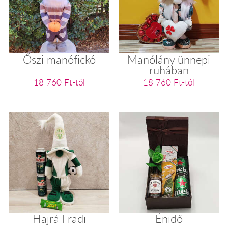
Őszi manófickó
Manólány ünnepi
ruhában
18 760 Ft-tól
18 760 Ft-tól
Hajrá Fradi
Énidő