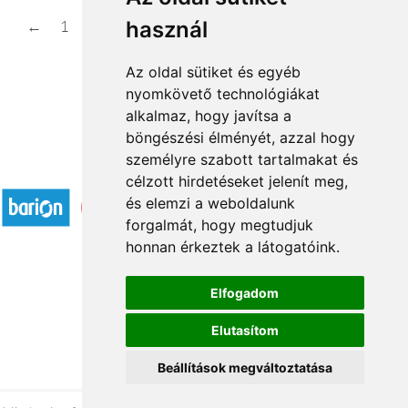
használ
←
1
2
...
5
6
7
8
9
...
16
17
→
Az oldal sütiket és egyéb
nyomkövető technológiákat
alkalmaz, hogy javítsa a
böngészési élményét, azzal hogy
személyre szabott tartalmakat és
Elfogadott fizetési módok
célzott hirdetéseket jelenít meg,
és elemzi a weboldalunk
forgalmát, hogy megtudjuk
honnan érkeztek a látogatóink.
Elfogadom
Á.SZ.F.
Elutasítom
Impresszum
Adatkezelési tájékoztató
Beállítások megváltoztatása