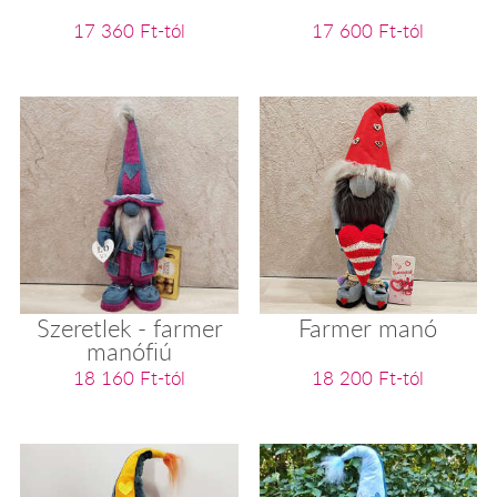
17 360 Ft-tól
17 600 Ft-tól
Szeretlek - farmer
Farmer manó
manófiú
18 160 Ft-tól
18 200 Ft-tól