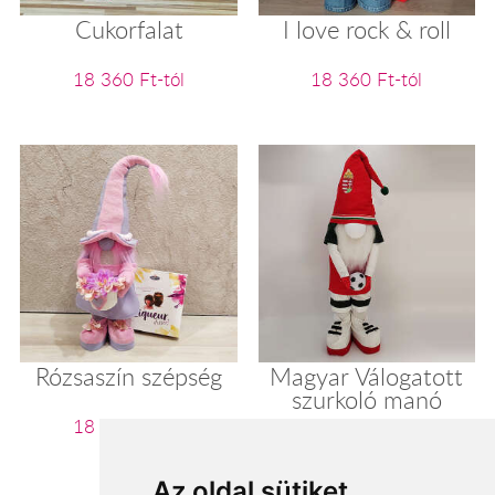
Cukorfalat
I love rock & roll
18 360 Ft-tól
18 360 Ft-tól
Rózsaszín szépség
Magyar Válogatott
szurkoló manó
18 480 Ft-tól
18 560 Ft-tól
Az oldal sütiket