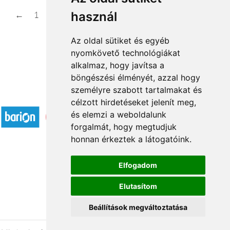
használ
←
1
2
...
4
5
6
7
8
...
16
17
→
Az oldal sütiket és egyéb
nyomkövető technológiákat
alkalmaz, hogy javítsa a
böngészési élményét, azzal hogy
személyre szabott tartalmakat és
Elfogadott fizetési módok
célzott hirdetéseket jelenít meg,
és elemzi a weboldalunk
forgalmát, hogy megtudjuk
honnan érkeztek a látogatóink.
Elfogadom
Á.SZ.F.
Elutasítom
Impresszum
Adatkezelési tájékoztató
Beállítások megváltoztatása