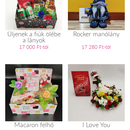
Üljenek a fiúk ölébe
Rocker manólány
a lányok
17 000 Ft-tól
17 280 Ft-tól
Macaron felhő
I Love You