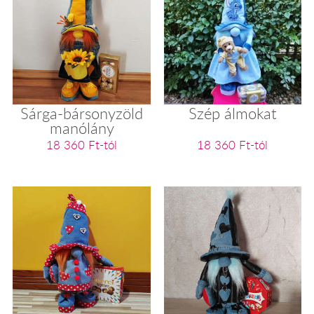
Sárga-bársonyzöld
Szép álmokat
manólány
18 360 Ft-tól
18 360 Ft-tól