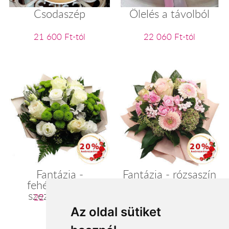
Csodaszép
Ölelés a távolból
21 600 Ft-tól
22 060 Ft-tól
Fantázia -
Fantázia - rózsaszín
fehér/pasztell
szezoncsokor
szezoncsokor
22 400 Ft-tól
22 400 Ft-tól
Az oldal sütiket